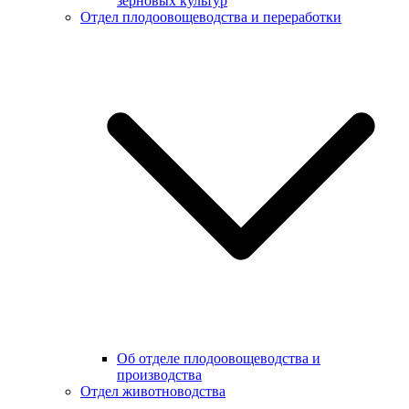
зерновых культур
Отдел плодоовощеводства и переработки
Об отделе плодоовощеводства и
производства
Отдел животноводства