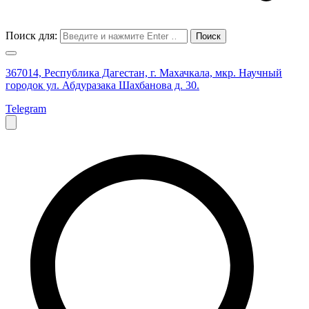
Поиск для:
367014, Республика Дагестан, г. Махачкала, мкр. Научный
городок ул. Абдуразака Шахбанова д. 30.
Telegram