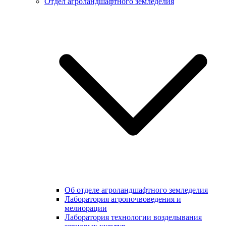
Отдел агроландшафтного земледелия
Об отделе агроландшафтного земледелия
Лаборатория агропочвоведения и
мелиорации
Лаборатория технологии возделывания