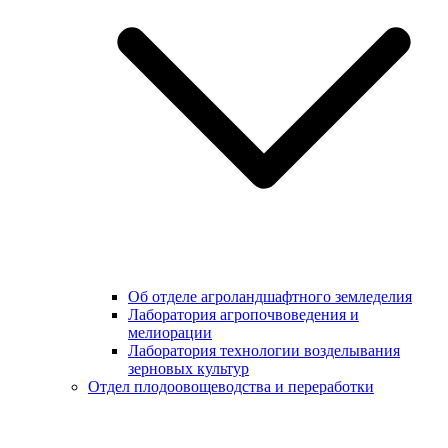
Об отделе агроландшафтного земледелия
Лаборатория агропочвоведения и
мелиорации
Лаборатория технологии возделывания
зерновых культур
Отдел плодоовощеводства и переработки