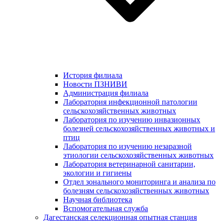
История филиала
Новости ПЗНИВИ
Администрация филиала
Лаборатория инфекционной патологии
сельскохозяйственных животных
Лаборатория по изучению инвазионных
болезней сельскохозяйственных животных и
птиц
Лаборатория по изучению незаразной
этиологии сельскохозяйственных животных
Лаборатория ветеринарной санитарии,
экологии и гигиены
Отдел зонального мониторинга и анализа по
болезням сельскохозяйственных животных
Научная библиотека
Вспомогательная служба
Дагестанская селекционная опытная станция