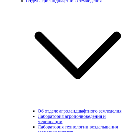
Отдел агроландшафтного земледелия
Об отделе агроландшафтного земледелия
Лаборатория агропочвоведения и
мелиорации
Лаборатория технологии возделывания