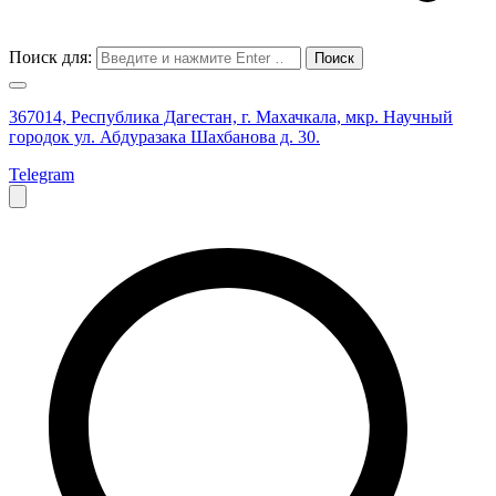
Поиск для:
367014, Республика Дагестан, г. Махачкала, мкр. Научный
городок ул. Абдуразака Шахбанова д. 30.
Telegram