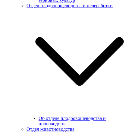
зерновых культур
Отдел плодоовощеводства и переработки
Об отделе плодоовощеводства и
производства
Отдел животноводства