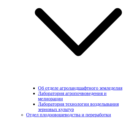
Об отделе агроландшафтного земледелия
Лаборатория агропочвоведения и
мелиорации
Лаборатория технологии возделывания
зерновых культур
Отдел плодоовощеводства и переработки