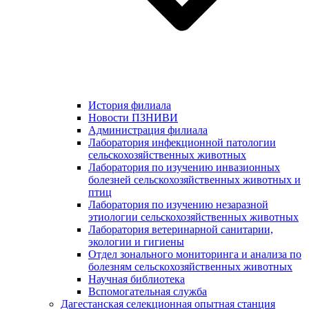
История филиала
Новости ПЗНИВИ
Администрация филиала
Лаборатория инфекционной патологии
сельскохозяйственных животных
Лаборатория по изучению инвазионных
болезней сельскохозяйственных животных и
птиц
Лаборатория по изучению незаразной
этиологии сельскохозяйственных животных
Лаборатория ветеринарной санитарии,
экологии и гигиены
Отдел зонального мониторинга и анализа по
болезням сельскохозяйственных животных
Научная библиотека
Вспомогательная служба
Дагестанская селекционная опытная станция