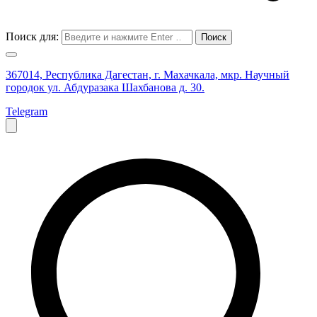
Поиск для:
367014, Республика Дагестан, г. Махачкала, мкр. Научный
городок ул. Абдуразака Шахбанова д. 30.
Telegram