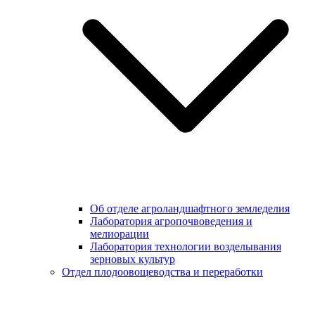
Об отделе агроландшафтного земледелия
Лаборатория агропочвоведения и
мелиорации
Лаборатория технологии возделывания
зерновых культур
Отдел плодоовощеводства и переработки