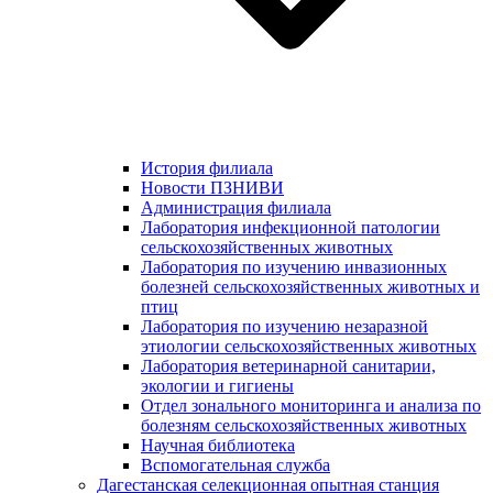
История филиала
Новости ПЗНИВИ
Администрация филиала
Лаборатория инфекционной патологии
сельскохозяйственных животных
Лаборатория по изучению инвазионных
болезней сельскохозяйственных животных и
птиц
Лаборатория по изучению незаразной
этиологии сельскохозяйственных животных
Лаборатория ветеринарной санитарии,
экологии и гигиены
Отдел зонального мониторинга и анализа по
болезням сельскохозяйственных животных
Научная библиотека
Вспомогательная служба
Дагестанская селекционная опытная станция