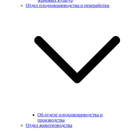
зерновых культур
Отдел плодоовощеводства и переработки
Об отделе плодоовощеводства и
производства
Отдел животноводства