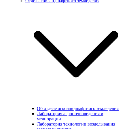
Отдел агроландшафтного земледелия
Об отделе агроландшафтного земледелия
Лаборатория агропочвоведения и
мелиорации
Лаборатория технологии возделывания