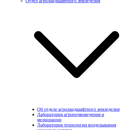
Отдел агроландшафтного земледелия
Об отделе агроландшафтного земледелия
Лаборатория агропочвоведения и
мелиорации
Лаборатория технологии возделывания