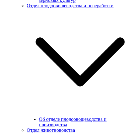
зерновых культур
Отдел плодоовощеводства и переработки
Об отделе плодоовощеводства и
производства
Отдел животноводства