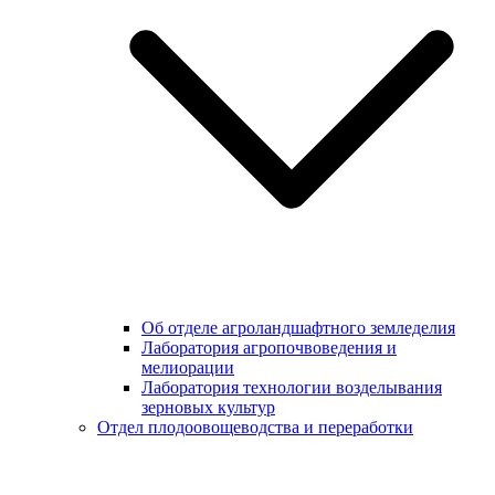
Об отделе агроландшафтного земледелия
Лаборатория агропочвоведения и
мелиорации
Лаборатория технологии возделывания
зерновых культур
Отдел плодоовощеводства и переработки