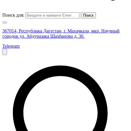
Поиск для:
367014, Республика Дагестан, г. Махачкала, мкр. Научный
городок ул. Абдуразака Шахбанова д. 30.
Telegram