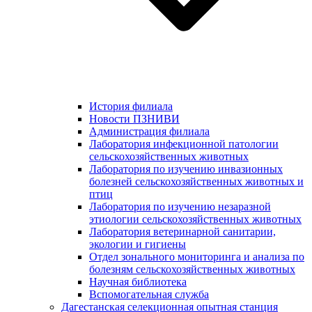
История филиала
Новости ПЗНИВИ
Администрация филиала
Лаборатория инфекционной патологии
сельскохозяйственных животных
Лаборатория по изучению инвазионных
болезней сельскохозяйственных животных и
птиц
Лаборатория по изучению незаразной
этиологии сельскохозяйственных животных
Лаборатория ветеринарной санитарии,
экологии и гигиены
Отдел зонального мониторинга и анализа по
болезням сельскохозяйственных животных
Научная библиотека
Вспомогательная служба
Дагестанская селекционная опытная станция