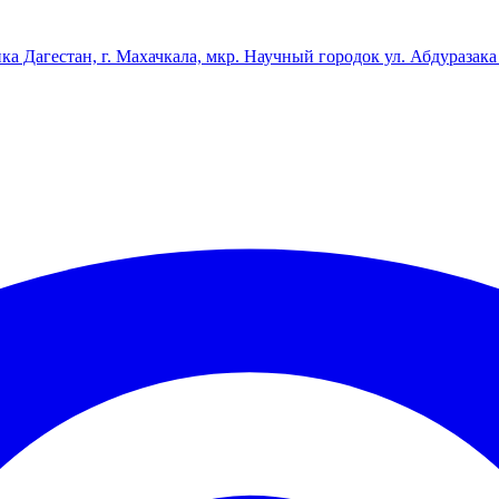
ка Дагестан, г. Махачкала, мкр. Научный городок ул. Абдуразака