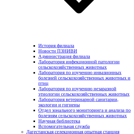
История филиала
Новости ПЗНИВИ
Администрация филиала
Лаборатория инфекционной патологии
сельскохозяйственных животных
Лаборатория по изучению инвазионных
болезней сельскохозяйственных животных и
птиц
Лаборатория по изучению незаразной
этиологии сельскохозяйственных животных
Лаборатория ветеринарной санитарии,
экологии и гигиены
Отдел зонального мониторинга и анализа по
болезням сельскохозяйственных животных
Научная библиотека
Вспомогательная служба
Дагестанская селекционная опытная станция