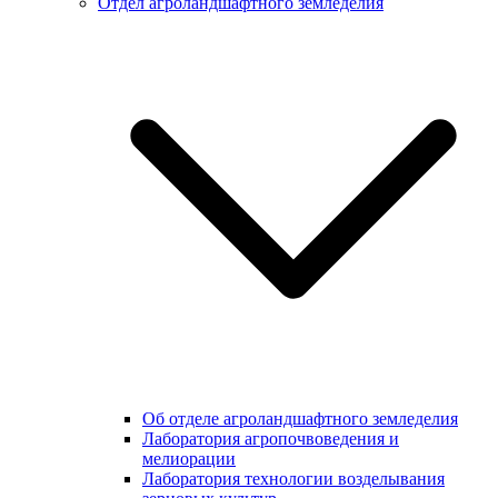
Отдел агроландшафтного земледелия
Об отделе агроландшафтного земледелия
Лаборатория агропочвоведения и
мелиорации
Лаборатория технологии возделывания