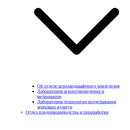
Об отделе агроландшафтного земледелия
Лаборатория агропочвоведения и
мелиорации
Лаборатория технологии возделывания
зерновых культур
Отдел плодоовощеводства и переработки