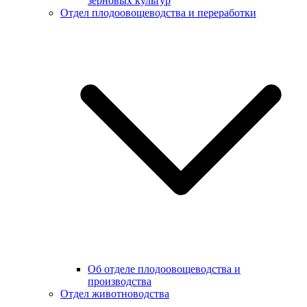
зерновых культур
Отдел плодоовощеводства и переработки
Об отделе плодоовощеводства и
производства
Отдел животноводства