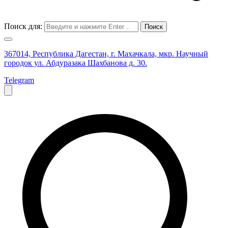
Поиск для:
367014, Республика Дагестан, г. Махачкала, мкр. Научный
городок ул. Абдуразака Шахбанова д. 30.
Telegram