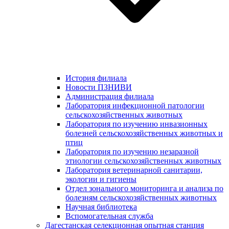
История филиала
Новости ПЗНИВИ
Администрация филиала
Лаборатория инфекционной патологии
сельскохозяйственных животных
Лаборатория по изучению инвазионных
болезней сельскохозяйственных животных и
птиц
Лаборатория по изучению незаразной
этиологии сельскохозяйственных животных
Лаборатория ветеринарной санитарии,
экологии и гигиены
Отдел зонального мониторинга и анализа по
болезням сельскохозяйственных животных
Научная библиотека
Вспомогательная служба
Дагестанская селекционная опытная станция