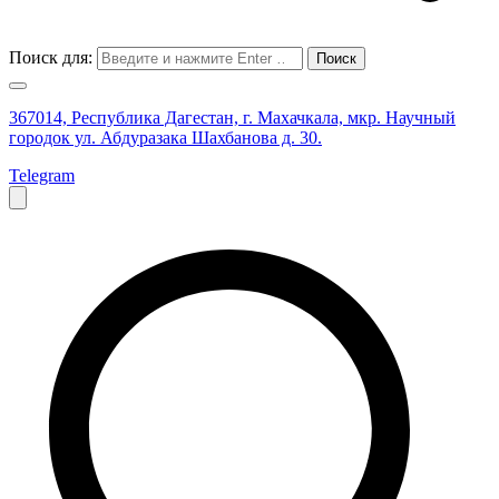
Поиск для:
367014, Республика Дагестан, г. Махачкала, мкр. Научный
городок ул. Абдуразака Шахбанова д. 30.
Telegram