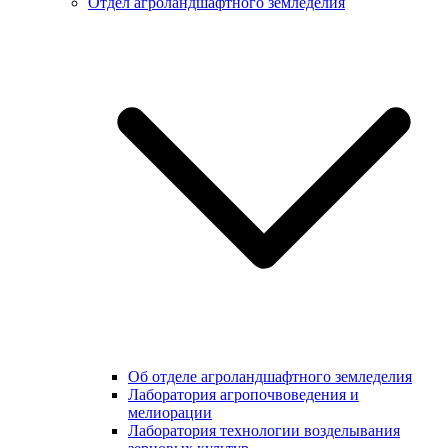
Отдел агроландшафтного земледелия
Об отделе агроландшафтного земледелия
Лаборатория агропочвоведения и
мелиорации
Лаборатория технологии возделывания