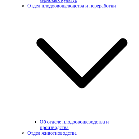
зерновых культур
Отдел плодоовощеводства и переработки
Об отделе плодоовощеводства и
производства
Отдел животноводства