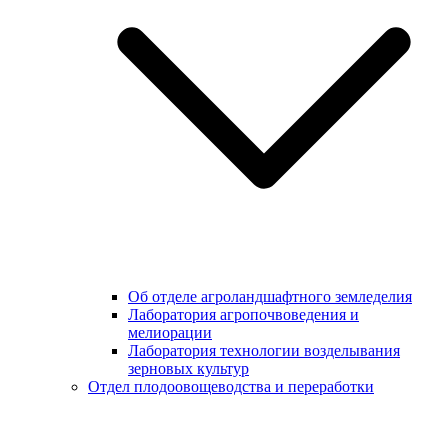
Об отделе агроландшафтного земледелия
Лаборатория агропочвоведения и
мелиорации
Лаборатория технологии возделывания
зерновых культур
Отдел плодоовощеводства и переработки