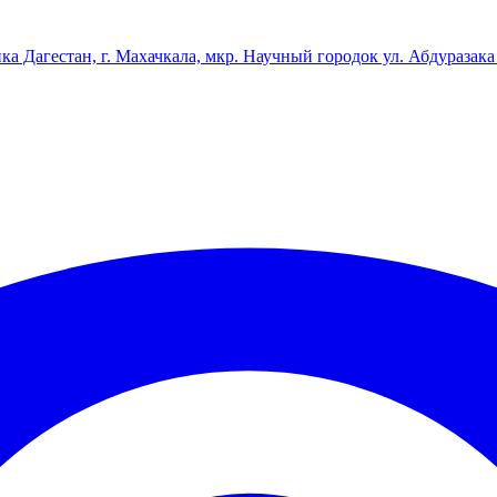
ка Дагестан, г. Махачкала, мкр. Научный городок ул. Абдуразака