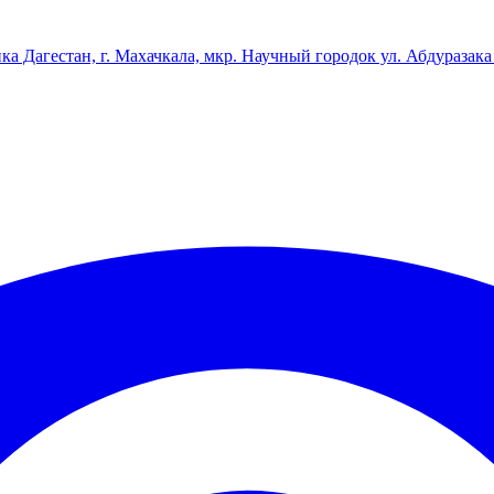
ка Дагестан, г. Махачкала, мкр. Научный городок ул. Абдуразака