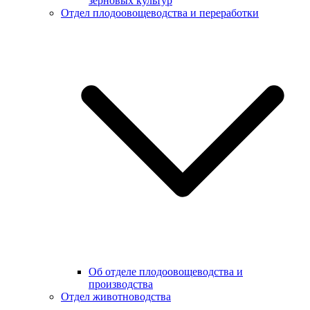
зерновых культур
Отдел плодоовощеводства и переработки
Об отделе плодоовощеводства и
производства
Отдел животноводства