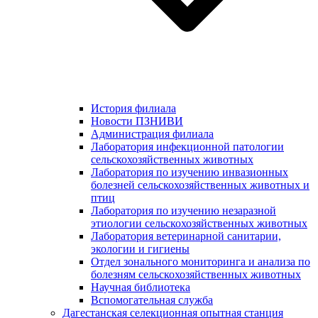
История филиала
Новости ПЗНИВИ
Администрация филиала
Лаборатория инфекционной патологии
сельскохозяйственных животных
Лаборатория по изучению инвазионных
болезней сельскохозяйственных животных и
птиц
Лаборатория по изучению незаразной
этиологии сельскохозяйственных животных
Лаборатория ветеринарной санитарии,
экологии и гигиены
Отдел зонального мониторинга и анализа по
болезням сельскохозяйственных животных
Научная библиотека
Вспомогательная служба
Дагестанская селекционная опытная станция