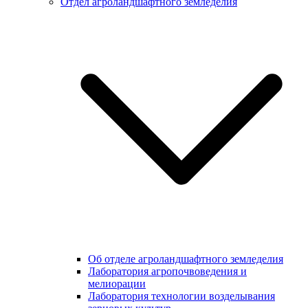
Отдел агроландшафтного земледелия
Об отделе агроландшафтного земледелия
Лаборатория агропочвоведения и
мелиорации
Лаборатория технологии возделывания