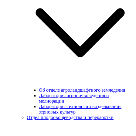
Об отделе агроландшафтного земледелия
Лаборатория агропочвоведения и
мелиорации
Лаборатория технологии возделывания
зерновых культур
Отдел плодоовощеводства и переработки