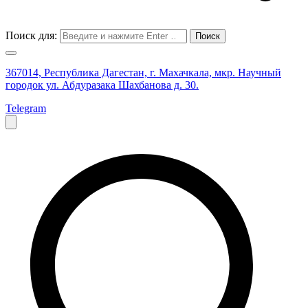
Поиск для:
367014, Республика Дагестан, г. Махачкала, мкр. Научный
городок ул. Абдуразака Шахбанова д. 30.
Telegram