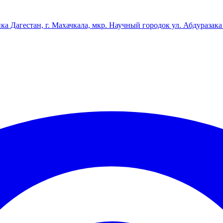
ка Дагестан, г. Махачкала, мкр. Научный городок ул. Абдуразака