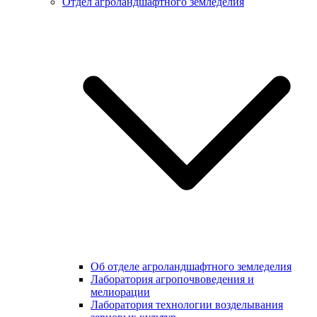
Отдел агроландшафтного земледелия
Об отделе агроландшафтного земледелия
Лаборатория агропочвоведения и
мелиорации
Лаборатория технологии возделывания