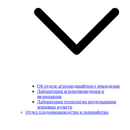
Об отделе агроландшафтного земледелия
Лаборатория агропочвоведения и
мелиорации
Лаборатория технологии возделывания
зерновых культур
Отдел плодоовощеводства и переработки