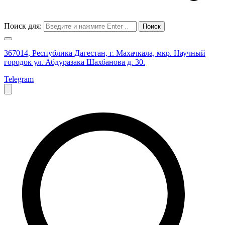
Поиск для:
367014, Республика Дагестан, г. Махачкала, мкр. Научный
городок ул. Абдуразака Шахбанова д. 30.
Telegram