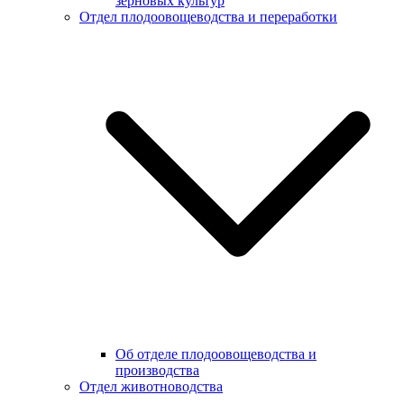
зерновых культур
Отдел плодоовощеводства и переработки
Об отделе плодоовощеводства и
производства
Отдел животноводства