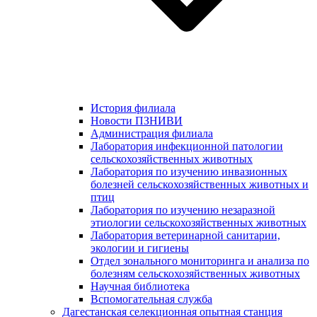
История филиала
Новости ПЗНИВИ
Администрация филиала
Лаборатория инфекционной патологии
сельскохозяйственных животных
Лаборатория по изучению инвазионных
болезней сельскохозяйственных животных и
птиц
Лаборатория по изучению незаразной
этиологии сельскохозяйственных животных
Лаборатория ветеринарной санитарии,
экологии и гигиены
Отдел зонального мониторинга и анализа по
болезням сельскохозяйственных животных
Научная библиотека
Вспомогательная служба
Дагестанская селекционная опытная станция