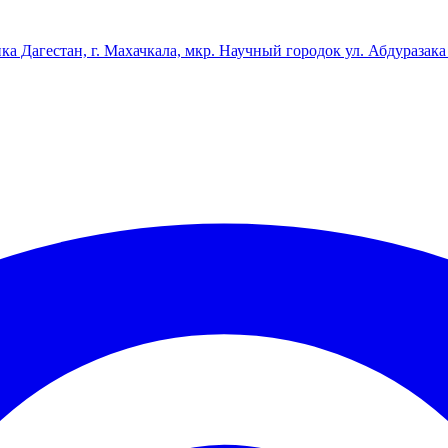
ка Дагестан, г. Махачкала, мкр. Научный городок ул. Абдуразака