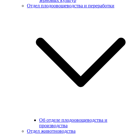
зерновых культур
Отдел плодоовощеводства и переработки
Об отделе плодоовощеводства и
производства
Отдел животноводства