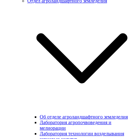
Отдел агроландшафтного земледелия
Об отделе агроландшафтного земледелия
Лаборатория агропочвоведения и
мелиорации
Лаборатория технологии возделывания