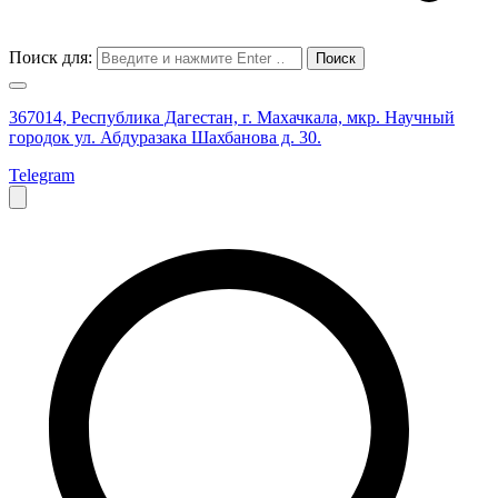
Поиск для:
367014, Республика Дагестан, г. Махачкала, мкр. Научный
городок ул. Абдуразака Шахбанова д. 30.
Telegram