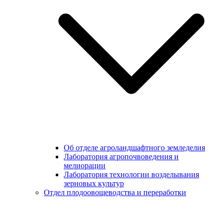
Об отделе агроландшафтного земледелия
Лаборатория агропочвоведения и
мелиорации
Лаборатория технологии возделывания
зерновых культур
Отдел плодоовощеводства и переработки