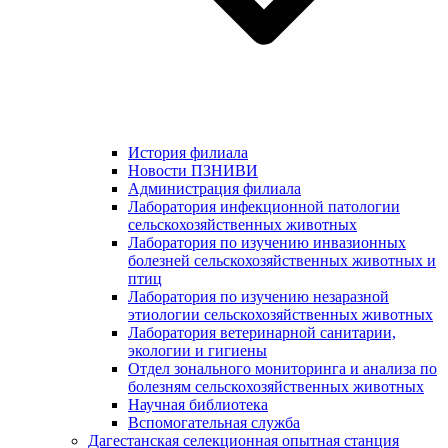
История филиала
Новости ПЗНИВИ
Администрация филиала
Лаборатория инфекционной патологии
сельскохозяйственных животных
Лаборатория по изучению инвазионных
болезней сельскохозяйственных животных и
птиц
Лаборатория по изучению незаразной
этиологии сельскохозяйственных животных
Лаборатория ветеринарной санитарии,
экологии и гигиены
Отдел зонального мониторинга и анализа по
болезням сельскохозяйственных животных
Научная библиотека
Вспомогательная служба
Дагестанская селекционная опытная станция