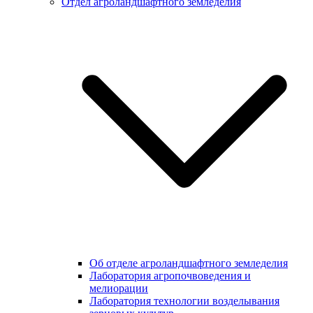
Отдел агроландшафтного земледелия
Об отделе агроландшафтного земледелия
Лаборатория агропочвоведения и
мелиорации
Лаборатория технологии возделывания