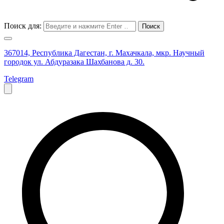
Поиск для:
367014, Республика Дагестан, г. Махачкала, мкр. Научный
городок ул. Абдуразака Шахбанова д. 30.
Telegram