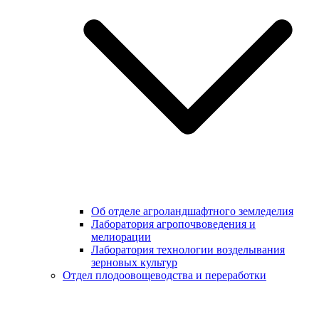
Об отделе агроландшафтного земледелия
Лаборатория агропочвоведения и
мелиорации
Лаборатория технологии возделывания
зерновых культур
Отдел плодоовощеводства и переработки