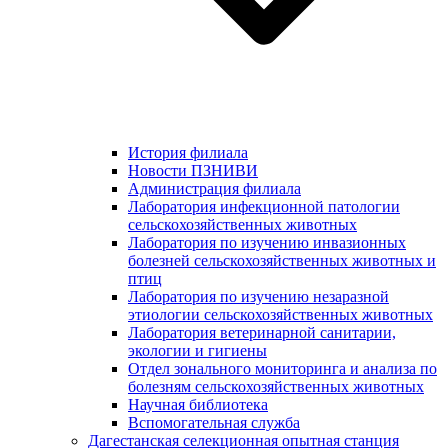
История филиала
Новости ПЗНИВИ
Администрация филиала
Лаборатория инфекционной патологии
сельскохозяйственных животных
Лаборатория по изучению инвазионных
болезней сельскохозяйственных животных и
птиц
Лаборатория по изучению незаразной
этиологии сельскохозяйственных животных
Лаборатория ветеринарной санитарии,
экологии и гигиены
Отдел зонального мониторинга и анализа по
болезням сельскохозяйственных животных
Научная библиотека
Вспомогательная служба
Дагестанская селекционная опытная станция