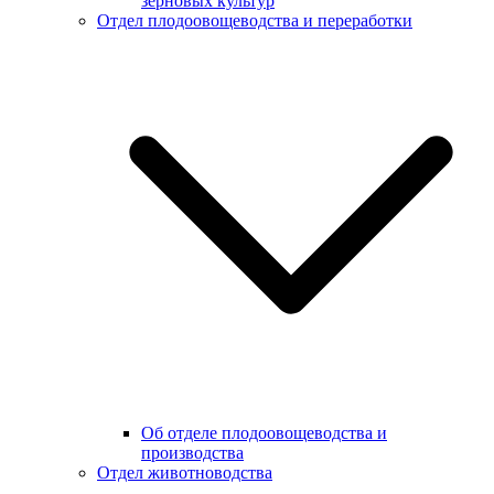
зерновых культур
Отдел плодоовощеводства и переработки
Об отделе плодоовощеводства и
производства
Отдел животноводства