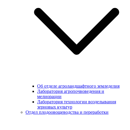
Об отделе агроландшафтного земледелия
Лаборатория агропочвоведения и
мелиорации
Лаборатория технологии возделывания
зерновых культур
Отдел плодоовощеводства и переработки