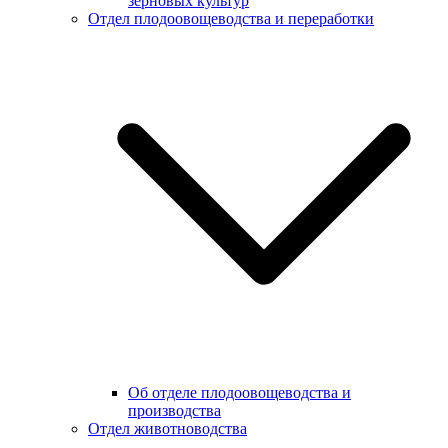
зерновых культур
Отдел плодоовощеводства и переработки
Об отделе плодоовощеводства и
производства
Отдел животноводства