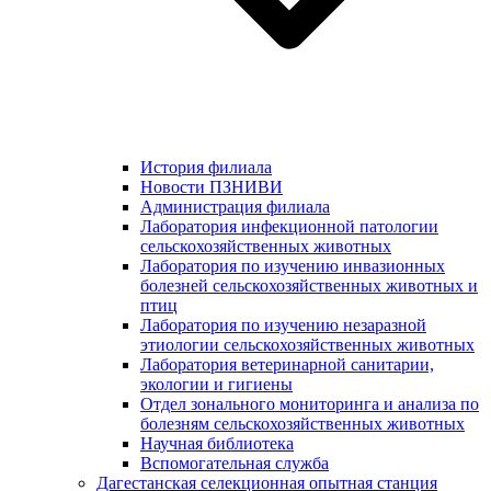
История филиала
Новости ПЗНИВИ
Администрация филиала
Лаборатория инфекционной патологии
сельскохозяйственных животных
Лаборатория по изучению инвазионных
болезней сельскохозяйственных животных и
птиц
Лаборатория по изучению незаразной
этиологии сельскохозяйственных животных
Лаборатория ветеринарной санитарии,
экологии и гигиены
Отдел зонального мониторинга и анализа по
болезням сельскохозяйственных животных
Научная библиотека
Вспомогательная служба
Дагестанская селекционная опытная станция