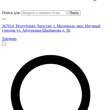
Поиск для:
367014, Республика Дагестан, г. Махачкала, мкр. Научный
городок ул. Абдуразака Шахбанова д. 30.
Telegram