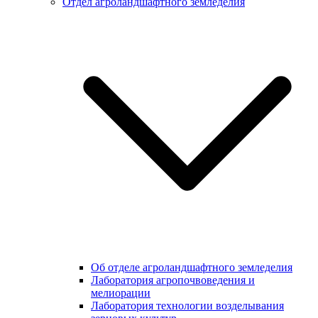
Отдел агроландшафтного земледелия
Об отделе агроландшафтного земледелия
Лаборатория агропочвоведения и
мелиорации
Лаборатория технологии возделывания